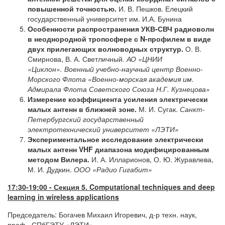
повышенной точностью.
И. В. Пешков. Елецкий
государственный университет им. И.А. Бунина
Особенности распространения УКВ-СВЧ радиоволн
в неоднородной тропосфере с N-профилем в виде
двух прилегающих волноводных структур.
О. В.
Смирнова, В. А. Светличный.
АО «ЦНИИ
«Циклон».
Военный учебно-научный центр Военно-
Морского Флота «Военно-морская академия им.
Адмирала Флота Советского Союза Н.Г. Кузнецова»
Измерение коэффициента усиления электрически
малых антенн в ближней зоне.
М. И. Сугак.
Санкт-
Петербургский государственный
электротехнический университет «ЛЭТИ»
Экспериментальное исследование электрически
малых антенн VHF диапазона модифицированным
методом Вилера.
И. А. Илларионов, О. Ю. Журавлева,
М. И. Дудкин.
ООО
«Радио
Гигабит
»
17:30-19:00
-
Секция
5. Computational techniques and deep
learning in wireless applications
Председатель: Богачев Михаил Игоревич, д-р техн. наук,
проф., СПбГЭТУ «ЛЭТИ».