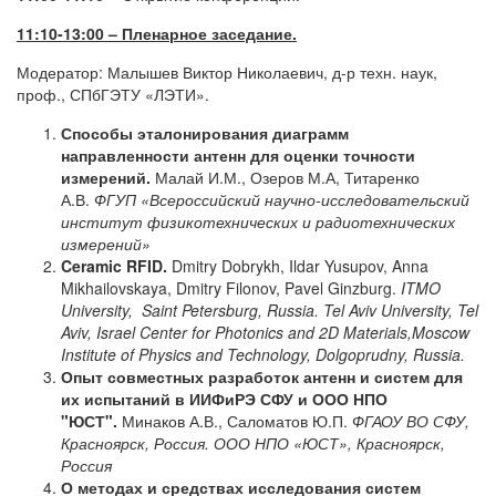
11:10-13:00 – Пленарное заседание.
Модератор: Малышев Виктор Николаевич, д-р техн. наук,
проф., СПбГЭТУ «ЛЭТИ».
Способы эталонирования диаграмм
направленности антенн для оценки точности
измерений.
Малай И.М., Озеров М.А, Титаренко
А.В.
ФГУП «Всероссийский научно-исследовательский
институт физикотехнических и радиотехнических
измерений»
Ceramic RFID.
Dmitry Dobrykh, Ildar Yusupov, Anna
Mikhailovskaya, Dmitry Filonov, Pavel Ginzburg.
ITMO
University, Saint Petersburg, Russia.
Tel Aviv University, Tel
Aviv, Israel
Center for Photonics and 2D Materials
,
Moscow
Institute of Physics and Technology
,
Dolgoprudny, Russia.
Опыт совместных разработок антенн и систем для
их испытаний в ИИФиРЭ СФУ и ООО НПО
"ЮСТ".
Минаков А.В., Саломатов Ю.П.
ФГАОУ ВО СФУ,
Красноярск, Россия.
ООО НПО «ЮСТ», Красноярск,
Россия
О методах и средствах исследования систем