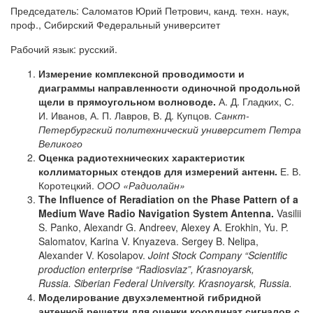
Председатель: Саломатов Юрий Петрович, канд. техн. наук,
проф., Сибирский Федеральный университет
Рабочий язык: русский.
Измерение комплексной проводимости и
диаграммы направленности одиночной продольной
щели в прямоугольном волноводе.
А. Д. Гладких, С.
И. Иванов, А. П. Лавров, В. Д. Купцов.
Санкт-
Петербургский политехнический университет Петра
Великого
Оценка радиотехнических характеристик
коллиматорных стендов для измерений антенн.
Е. В.
Коротецкий.
ООО «Радиолайн»
The Influence of Reradiation on the Phase Pattern of a
Medium Wave Radio Navigation System Antenna.
Vasilii
S. Panko, Alexandr G. Andreev, Alexey A. Erokhin, Yu. P.
Salomatov, Karina V. Knyazeva. Sergey B. Nelipa,
Alexander V. Kosolapov.
Joint Stock Company “Scientific
production enterprise “Radiosviaz”, Krasnoyarsk,
Russia.
Siberian Federal University. Krasnoyarsk, Russia.
Моделирование двухэлементной гибридной
антенной решетки для оценки координат сигналов с