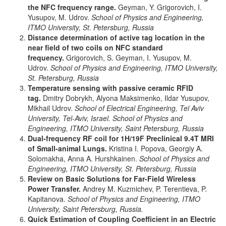
the NFC frequency range.
Geyman, Y. Grigorovich, I.
Yusupov, M. Udrov.
School of Physics and Engineering,
ITMO University, St. Petersburg, Russia
Distance determination of active tag location in the
near field of two coils on NFC standard
frequency.
Grigorovich, S. Geyman, I. Yusupov, M.
Udrov.
School of Physics and Engineering, ITMO University,
St. Petersburg, Russia
Temperature sensing with passive ceramic RFID
tag.
Dmitry Dobrykh, Alyona Maksimenko, Ildar Yusupov,
Mikhail Udrov.
School of Electrical Engineering, Tel Aviv
University, Tel-Aviv, Israel.
School of Physics and
Engineering, ITMO University, Saint Petersburg, Russia
Dual-frequency RF coil for 1H/19F Preclinical 9.4T MRI
of Small-animal Lungs.
Kristina I. Popova, Georgiy A.
Solomakha, Anna A. Hurshkainen.
School of Physics and
Engineering, ITMO University, St. Petersburg, Russia
Review on Basic Solutions for Far-Field Wireless
Power Transfer.
Andrey M. Kuzmichev, P. Terentieva, P.
Kapitanova.
School of Physics and Engineering, ITMO
University, Saint Petersburg, Russia.
Quick Estimation of Сoupling Coefficient in an Electric