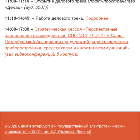
11:00-11:10
– Открытие делового трека
(лофт-пространство
«Делай» (ауд. 5507))
.
11:10-14:45
– Работа делового трека.
Подробнее
.
14:00-17:00
–
Стратегическая сессия «Перспективные
направления взаимодействия СПбГЭТУ «ЛЭТИ» и Санкт-
Петербургской Ассоциации предприятий радиоэлектроники,
приборостроения, средств связи и инфотелекоммуникаций»
(зал видеоконференций 5 корпуса)
© 2026
Санкт-Петербургский государственный электротехнический
университет «ЛЭТИ» им. В.И.Ульянова (Ленина)