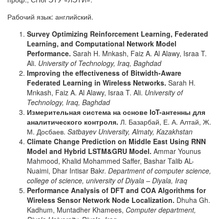
Рабочий язык: английский.
Survey Optimizing Reinforcement Learning, Federated
Learning, and Computational Network Model
Performance.
Sarah H. Mnkash, Faiz A. Al Alawy, Israa T.
Ali.
University of Technology,
Iraq, Baghdad
Improving the effectiveness of Bitwidth-Aware
Federated Learning in Wireless Networks.
Sarah H.
Mnkash, Faiz A. Al Alawy, Israa T. Ali.
University
of
Technology,
Iraq,
Baghdad
Измерительная система на основе
IoT-антенны для
аналитического контроля.
Л. Базарбай, Е. А. Алтай, Ж.
М. Досбаев.
Satbayev University, Almaty, Kazakhstan
Climate Change Prediction on Middle East Using RNN
Model and Hybrid LSTM&GRU Model.
Ammar Younus
Mahmood, Khalid Mohammed Saffer, Bashar Talib AL-
Nuaimi, Dhar Intisar Bakr.
Department of computer science,
college of science, university of Diyala – Diyala, Iraq
Performance Analysis of DFT and COA Algorithms for
Wireless Sensor Network Node Localization.
Dhuha Gh.
Kadhum, Muntadher Khamees,
Computer department,