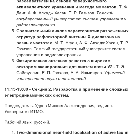
рассеивателей на основе поверхностного
эквивалентного уравнения и метода моментов.
Т. Ф.
Данг, А. Ф. Алхадж Хасан, Т. Р. Газизов.
Томский
государственный университет систем управления и
радиоэлектроники
Сравнительный анализ характеристик разреженных
структур рефлекторной антенны X-диапазона на
разных частотах.
М. Т. Нгуен, А. Ф. Алхадж Хасан, Т. Р.
Газизов. Томский государственный университет систем
управления и радиоэлектроники
Фазированная антенная решетка с широким
сектором сканирования для систем связи V2I.
Т. Э.
Сайфуллин, Е. П. Грахова, А. А. Ишмияров.
Уфимский
университет науки и технологий
11:15-13:00
-
Секция 2. Разработка и применение сложных
электродинамических систем.
Председатель: Удров Михаил Александрович, вед.инж.,
Университет ИТМО.
Рабочий язык: русский.
Two-dimensional near-field localization of active tag in