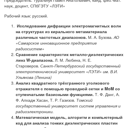
Председатель: Туральчук Павел Анатольевич, канд. физ.-мат.
наук, доцент, СПбГЭТУ «ЛЭТИ»
Рабочий язык: русский.
Исследование дифракции электромагнитных волн
на структурах из кирального метаматериала
различных частотных диапазонов.
М. А. Бузова.
АО
«Самарское инновационное предприятие
радиосистем»
Сравнение характеристик металло-диэлектрических
линз W-диапазона.
Л. М. Любина, Н. Е.
Староверов.
Санкт-Петербургский государственный
электротехнический университет «ЛЭТИ» им. В.И.
Ульянова (Ленина)
Анализ квадратного трёхгранного уголкового
отражателя с помощью проводной сетки и MoM со
ступенчатыми базисными функциями.
Т. Ф. Данг, А.
Ф. Алхадж Хасан, Т. Р. Газизов.
Томский
государственный университет систем управления и
радиоэлектроники.
Математическая модель, алгоритм и компьютерный
код для анализа тонких диэлектрических пластин