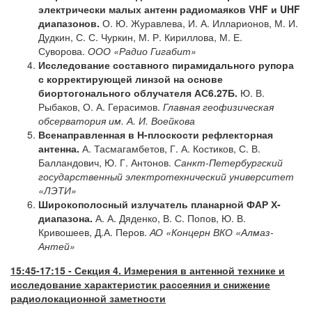
электрически малых антенн радиомаяков VHF и UHF
диапазонов.
О. Ю. Журавлева, И. А. Илларионов, М. И.
Дудкин, С. С. Чуркин, М. Р. Кириллова, М. Е.
Суворова.
ООО
«Радио
Гигабит
»
Исследование составного пирамидального рупора
с корректирующей линзой на основе
биортогонального облучателя АС6.27Б.
Ю. В.
Рыбаков, О. А. Герасимов.
Главная геофизическая
обсерватория им. А. И. Воейкова
Всенаправленная в Н-плоскости рефлекторная
антенна.
А. Тасмагамбетов, Г. А. Костиков, С. В.
Балландович, Ю. Г. Антонов.
Санкт-Петербургский
государственный электротехнический университет
«ЛЭТИ»
Широкополосный излучатель планарной ФАР Х-
диапазона.
А. А. Дяденко, В. С. Попов, Ю. В.
Кривошеев, Д.А. Перов.
АО «Концерн ВКО «Алмаз-
Антей»
15:45-17:15
-
Секция 4. Измерения в антенной технике и
исследование характеристик рассеяния и снижение
радиолокационной заметности