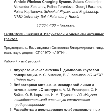
Vehicle Wireless Charging System.
Sutanu Chatterjee,
Alexander Zolotarev, Polina Terenteva, Georgii Baranov,
Polina Kapitanova.
School of Physics and Engineering,
ITMO University. Saint
Petersburg,
Russia
13:00-14:00 – Перерыв.
14:00-15:30
-
Секция 3. Излучатели и элементы антенных
трактов
Председатель: Балландович Святослав Владимирович, канд.
техн. наук, доцент, СПбГЭТУ «ЛЭТИ».
Рабочий язык: русский.
Двухрезонансная антенна L-диапазона круговой
поляризации.
А. С. Антонов, Е. Л. Капылов.
АО «НПП
«Радар ммс»
Вибраторная антенна на меандровой линии с
включениями LC-контуров.
А. М. Егиазарян, С. Н.
Бойко, О. В. Корышев, И. М. Трухачев.
АО «Научно-
исследовательский институт космического
приборостроения»
Разработка и исследование слабонаправленных