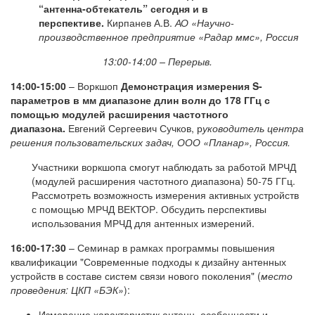
“антенна-обтекатель” сегодня и в
перспективе.
Кирпанев А.В.
АО «Научно-
производственное предприятие «Радар ммс», Россия
13:00-14:00 – Перерыв.
14:00-15:00
– Воркшоп
Демонстрация измерения S-
параметров в мм диапазоне длин волн до 178 ГГц с
помощью модулей расширения частотного
диапазона.
Евгений Сергеевич Сучков, р
уководитель центра
решения пользовательских задач, ООО «Планар», Россия.
Участники воркшопа смогут наблюдать за работой МРЧД
(модулей расширения частотного диапазона) 50-75 ГГц.
Рассмотреть возможность измерения активных устройств
с помощью МРЧД ВЕКТОР. Обсудить перспективы
использования МРЧД для антенных измерений.
16:00-17:30
– Семинар в рамках программы повышения
квалификации "Современные подходы к дизайну антенных
устройств в составе систем связи нового поколения" (
место
проведения: ЦКП «БЭК»
):
Измерение характеристик антенн, особенности и