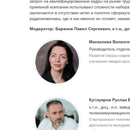
запрос на квалифицированные кадры на рынке труд
приемной компании испытывают сложности набора а
заключается в отсутствии четко и понятно сформул
радиоинженеры, где и как именно их готовят, каки
Модератор: Баранов Павел Сергеевич, к.т.н., д
Маскалева Валенти
Руководитель отдел
Развитие образа совре
улучшение имиджа прои
Кутлуяров Руслан
к.т.н., доц., и.о. з
телекоммуникационн
О материально-техниче
деятельности молодежн