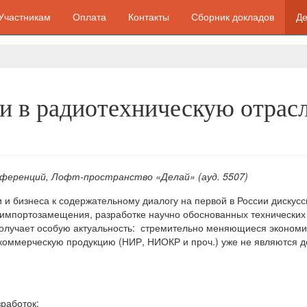
Участникам
Оплата
Контакты
Сборник докладов
Де
 в радиотехническую отрасл
нференций, Лофт-пространство «Делай» (ауд. 5507)
 и бизнеса к содержательному диалогу на первой в России диску
 импортозамещения, разработке научно обоснованных технических
получает особую актуальность: стремительно меняющиеся экономи
 коммерческую продукцию (НИР, НИОКР и проч.) уже не являются 
работок;