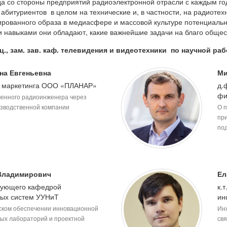
а со стороны предприятий радиоэлектронной отрасли с каждым год
битуриентов в целом на технические и, в частности, на радиотех
ированного образа в медиасфере и массовой культуре потенциальн
ми навыками они обладают, какие важнейшие задачи на благо обще
оц., зам. зав. каф. телевидения и видеотехники по научной р
на Евгеньевна
Ми
а маркетинга ООО «ПЛАНАР»
д.
фи
менного радиоинженера через
зводственной компании
О 
пр
под
 Владимирович
Ел
аведующего кафедрой
к.
ых систем УУНиТ
ин
ском обеспечении инновационной
Ин
ых лабораторий и проектной
свя