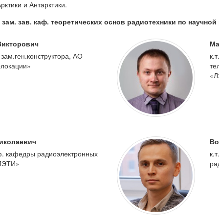
рктики и Антарктики.
 зам. зав. каф. теоретических основ радиотехники по научно
Викторович
Ма
й зам.ген.конструктора, АО
к.
олокации»
те
«Л
иколаевич
Во
каф. кафедры радиоэлектронных
к.
«ЛЭТИ»
ра