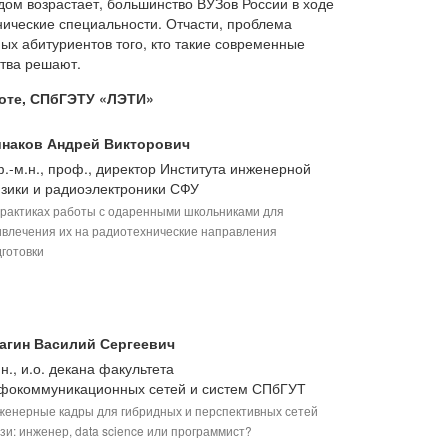
ом возрастает, большинство ВУЗов России в ходе
нические специальности. Отчасти, проблема
ых абитуриентов того, кто такие современные
ства решают.
аботе, СПбГЭТУ «ЛЭТИ»
наков Андрей Викторович
ф.-м.н., проф., директор Института инженерной
зики и радиоэлектроники СФУ
практиках работы с одаренными школьниками для
ивлечения их на радиотехнические направления
готовки
агин Василий Сергеевич
т.н., и.о. декана факультета
фокоммуникационных сетей и систем СПбГУТ
женерные кадры для гибридных и перспективных сетей
зи: инженер, data science или программист?