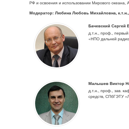
РФ и освоения и использовании Мирового океана, А
Модератор: Любина Любовь Михайловна, к.т.н.,
Бачевский Сергей 
д.т.н., проф., первы
«НПО дальней ради
Малышев Виктор Н
д.т.н., проф., зав. 
средств, СПбГЭТУ 