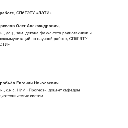
й работе, СПбГЭТУ «ЛЭТИ»
ркелов Олег Александрович,
т.н., доц., зам. декана факультета радиотехники и
лекоммуникаций по научной работе, СПбГЭТУ
ЭТИ»
робьёв Евгений Николаевич
т.н., с.н.с. НИИ «Прогноз», доцент кафедры
диотехнических систем